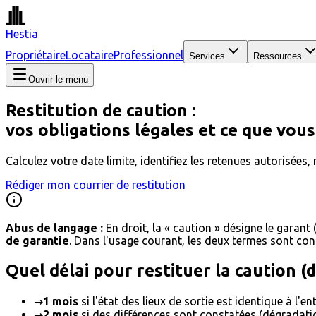
Hestia
Propriétaire
Locataire
Professionnel
Services
Ressources
Ouvrir le menu
Restitution de caution :
vos obligations légales et ce que vou
Calculez votre date limite, identifiez les retenues autorisées, 
Rédiger mon courrier de restitution
Abus de langage :
En droit, la « caution » désigne le garant
de garantie
. Dans l'usage courant, les deux termes sont con
Quel délai pour restituer la caution (
→
1 mois
si l'état des lieux de sortie est identique à l'en
→
2 mois
si des différences sont constatées (dégradati