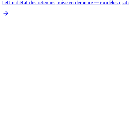
Lettre d'état des retenues, mise en demeure — modèles gratu
Quel est le délai légal pour restituer la caution ?
Que se passe-t-il si le bailleur dépasse le délai légal ?
Quelles retenues sont autorisées sur la caution ?
Le bailleur peut-il retenir pour vétusté ou travaux d'amélioration ?
Que faire si le locataire refuse de restituer les clés ?
Quelle est la différence entre caution et dépôt de garantie ?