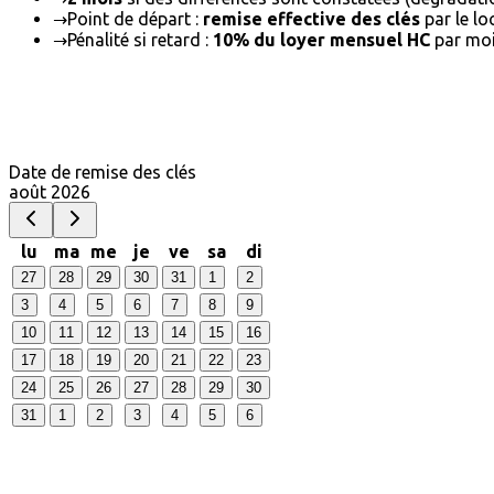
→
Point de départ :
remise effective des clés
par le lo
→
Pénalité si retard :
10% du loyer mensuel HC
par moi
Date de remise des clés
août 2026
lu
ma
me
je
ve
sa
di
27
28
29
30
31
1
2
3
4
5
6
7
8
9
10
11
12
13
14
15
16
17
18
19
20
21
22
23
24
25
26
27
28
29
30
31
1
2
3
4
5
6