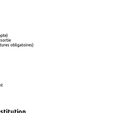
mpte)
 sortie
ures obligatoires)
nt
stitution